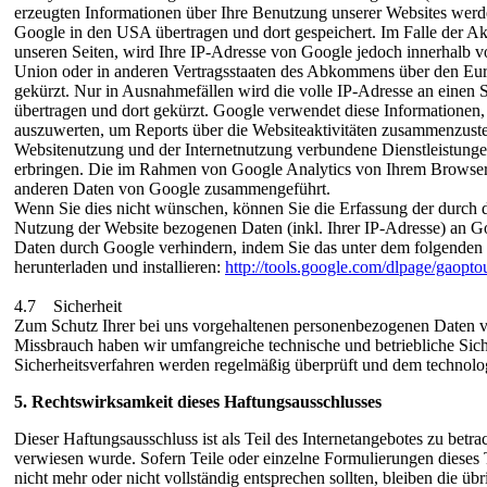
erzeugten Informationen über Ihre Benutzung unserer Websites werd
Google in den USA übertragen und dort gespeichert. Im Falle der A
unseren Seiten, wird Ihre IP-Adresse von Google jedoch innerhalb v
Union oder in anderen Vertragsstaaten des Abkommens über den Eur
gekürzt. Nur in Ausnahmefällen wird die volle IP-Adresse an einen
übertragen und dort gekürzt. Google verwendet diese Informationen
auszuwerten, um Reports über die Websiteaktivitäten zusammenzuste
Websitenutzung und der Internetnutzung verbundene Dienstleistung
erbringen. Die im Rahmen von Google Analytics von Ihrem Browser ü
anderen Daten von Google zusammengeführt.
Wenn Sie dies nicht wünschen, können Sie die Erfassung der durch 
Nutzung der Website bezogenen Daten (inkl. Ihrer IP-Adresse) an Go
Daten durch Google verhindern, indem Sie das unter dem folgenden
herunterladen und installieren:
http://tools.google.com/dlpage/gaopto
4.7 Sicherheit
Zum Schutz Ihrer bei uns vorgehaltenen personenbezogenen Daten v
Missbrauch haben wir umfangreiche technische und betriebliche Sic
Sicherheitsverfahren werden regelmäßig überprüft und dem technolog
5. Rechtswirksamkeit dieses Haftungsausschlusses
Dieser Haftungsausschluss ist als Teil des Internetangebotes zu betra
verwiesen wurde. Sofern Teile oder einzelne Formulierungen dieses T
nicht mehr oder nicht vollständig entsprechen sollten, bleiben die ü