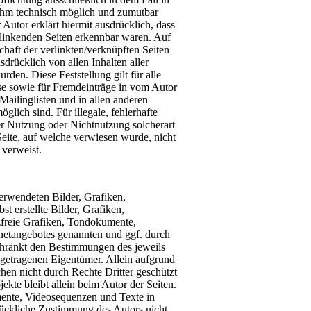
s ihm technisch möglich und zumutbar
Autor erklärt hiermit ausdrücklich, dass
rlinkenden Seiten erkennbar waren. Auf
chaft der verlinkten/verknüpften Seiten
usdrücklich von allen Inhalten aller
rden. Diese Feststellung gilt für alle
se sowie für Fremdeinträge in vom Autor
Mailinglisten und in allen anderen
lich sind. Für illegale, fehlerhafte
er Nutzung oder Nichtnutzung solcherart
 Seite, auf welche verwiesen wurde, nicht
 verweist.
verwendeten Bilder, Grafiken,
 erstellte Bilder, Grafiken,
freie Grafiken, Tondokumente,
rnetangebotes genannten und ggf. durch
chränkt den Bestimmungen des jeweils
ngetragenen Eigentümer. Allein aufgrund
hen nicht durch Rechte Dritter geschützt
jekte bleibt allein beim Autor der Seiten.
ente, Videosequenzen und Texte in
rückliche Zustimmung des Autors nicht