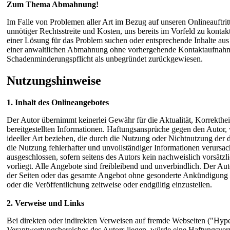
Zum Thema Abmahnung!
Im Falle von Problemen aller Art im Bezug auf unseren Onlineauftritt
unnötiger Rechtsstreite und Kosten, uns bereits im Vorfeld zu konta
einer Lösung für das Problem suchen oder entsprechende Inhalte a
einer anwaltlichen Abmahnung ohne vorhergehende Kontaktaufnahme
Schadenminderungspflicht als unbegründet zurückgewiesen.
Nutzungshinweise
1. Inhalt des Onlineangebotes
Der Autor übernimmt keinerlei Gewähr für die Aktualität, Korrektheit
bereitgestellten Informationen. Haftungsansprüche gegen den Autor, 
ideeller Art beziehen, die durch die Nutzung oder Nichtnutzung der
die Nutzung fehlerhafter und unvollständiger Informationen verursac
ausgeschlossen, sofern seitens des Autors kein nachweislich vorsätzl
vorliegt. Alle Angebote sind freibleibend und unverbindlich. Der Auto
der Seiten oder das gesamte Angebot ohne gesonderte Ankündigung 
oder die Veröffentlichung zeitweise oder endgültig einzustellen.
2. Verweise und Links
Bei direkten oder indirekten Verweisen auf fremde Webseiten ("Hyper
Verantwortungsbereiches des Autors liegen, würde eine Haftungsverpf