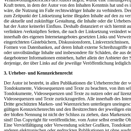
Kraft treten, in dem der Autor von den Inhalten Kenntnis hat und e
wäre, die Nutzung im Falle rechtswidriger Inhalte zu verhindern. Der 
zum Zeitpunkt der Linksetzung keine illegalen Inhalte auf den zu ve
die aktuelle und zukünftige Gestaltung, die Inhalte oder die Urhebers
hat der Autor keinerlei Einfluss. Deshalb distanziert er sich hiermit a
verlinkten /verknüpften Seiten, die nach der Linksetzung verändert wu
innerhalb des eigenen Internetangebotes gesetzten Links und Verwei
eingerichteten Gästebüchern, Diskussionsforen, Linkverzeichnissen, 
Formen von Datenbanken, auf deren Inhalt externe Schreibzugriffe mög
oder unvollständige Inhalte und insbesondere für Schäden, die aus d
dargebotener Informationen entstehen, haftet allein der Anbieter der
derjenige, der über Links auf die jeweilige Veröffentlichung lediglich
3. Urheber- und Kennzeichenrecht
Der Autor ist bestrebt, in allen Publikationen die Urheberrechte der 
Tondokumente, Videosequenzen und Texte zu beachten, von ihm selbst
Tondokumente, Videosequenzen und Texte zu nutzen oder auf lizenz
Videosequenzen und Texte zurückzugreifen. Alle innerhalb des Inte
Dritte geschützten Marken- und Warenzeichen unterliegen uneinges
gültigen Kennzeichenrechts und den Besitzrechten der jeweiligen ei
der bloßen Nennung ist nicht der Schluss zu ziehen, dass Markenzeic
sind! Das Copyright für veröffentlichte, vom Autor selbst erstellte Ob
Eine Vervielfältigung oder Verwendung solcher Grafiken, Tondokum
anderen elektronischen oder gedruckten Publikationen ist ohne ausd