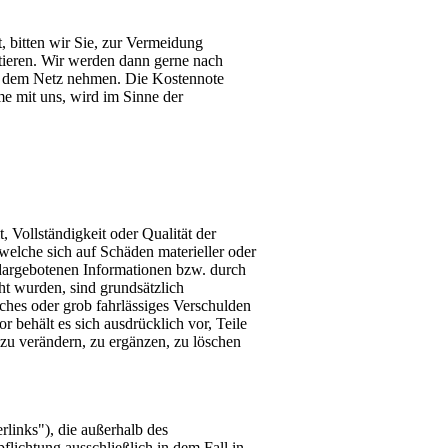
, bitten wir Sie, zur Vermeidung
ktieren. Wir werden dann gerne nach
us dem Netz nehmen. Die Kostennote
 mit uns, wird im Sinne der
, Vollständigkeit oder Qualität der
welche sich auf Schäden materieller oder
 dargebotenen Informationen bzw. durch
ht wurden, sind grundsätzlich
iches oder grob fahrlässiges Verschulden
r behält es sich ausdrücklich vor, Teile
zu verändern, zu ergänzen, zu löschen
links"), die außerhalb des
lichtung ausschließlich in dem Fall in