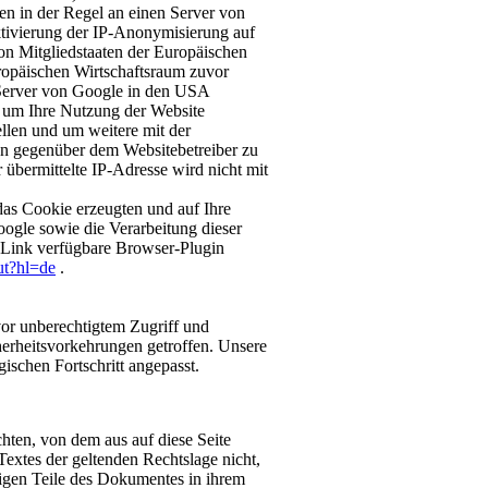
en in der Regel an einen Server von
ktivierung der IP-Anonymisierung auf
on Mitgliedstaaten der Europäischen
opäischen Wirtschaftsraum zuvor
 Server von Google in den USA
, um Ihre Nutzung der Website
llen und um weitere mit der
en gegenüber dem Websitebetreiber zu
bermittelte IP-Adresse wird nicht mit
das Cookie erzeugten und auf Ihre
ogle sowie die Verarbeitung dieser
 Link verfügbare Browser-Plugin
ut?hl=de
.
or unberechtigtem Zugriff und
herheitsvorkehrungen getroffen. Unsere
ischen Fortschritt angepasst.
chten, von dem aus auf diese Seite
extes der geltenden Rechtslage nicht,
brigen Teile des Dokumentes in ihrem