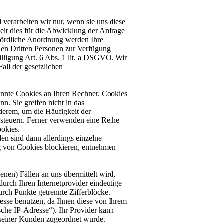
verarbeiten wir nur, wenn sie uns diese
it dies für die Abwicklung der Anfrage
ehördliche Anordnung werden Ihre
nen Dritten Personen zur Verfügung
willigung Art. 6 Abs. 1 lit. a DSGVO. Wir
Fall der gesetzlichen
annte Cookies an Ihren Rechner. Cookies
nn. Sie greifen nicht in das
derem, um die Häufigkeit der
 steuern. Ferner verwenden eine Reihe
ookies.
n sind dann allerdings einzelne
g von Cookies blockieren, entnehmen
benen) Fällen an uns übermittelt wird,
durch Ihren Internetprovider eindeutige
rch Punkte getrennte Zifferblöcke.
resse benutzen, da Ihnen diese von Ihrem
che IP-Adresse“). Ihr Provider kann
seiner Kunden zugeordnet wurde.