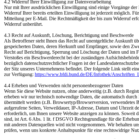
4.2 Widerruf Ihrer Einwilligung zur Datenverarbeitung
Nur mit Ihrer ausdrücklichen Einwilligung sind einige Vorgänge der
Widerruf Ihrer bereits erteilten Einwilligung ist jederzeit möglich. F
Mitteilung per E-Mail. Die Rechtmäßigkeit der bis zum Widerruf erf
Widerruf unberührt.
4.3 Recht auf Auskunft, Löschung, Berichtigung und Beschwerde
Als Betroffener steht Ihnen das Recht auf unentgeltliche Auskunft üb
gespeicherten Daten, deren Herkunft und Empfänger, sowie den Zwe
Recht auf Berichtigung, Sperrung und Löschung der Daten und im Fa
Verstoßes ein Beschwerderecht bei der zuständigen Aufsichtsbehörd
bezüglich datenschutzrechtlicher Fragen ist der Landesdatenschutzbe
der Sitz unseres Unternehmens befindet. Der folgende Link stellt ei
zur Verfügung:
https://www.bfdi.bund.de/DE/Infothek/Anschriften_L
4.4 Erheben und Verwenden nicht personenbezogener Daten
Wenn Sie diese Website nutzen, ohne anderweitig (z.B. durch Registr
erheben wir nur technisch notwendige Daten, die automatisch durch
übermittelt werden (z.B. Browsertyp/Browserversion, verwendetes
aufgerufene Seiten, Verweildauer, IP-Adresse, Datum und Uhrzeit der
erforderlich, um Ihnen unsere Website anzeigen zu können. Soweit 
sind, ist Art. 6 Abs. 1 lit. f DSGVO Rechtsgrundlage für die Erhe
mit anderen Datenquellen wird nicht vorgenommen. Wir behalten uns 
prüfen, wenn uns konkrete Anhaltspunkte für eine rechtswidrige Nu