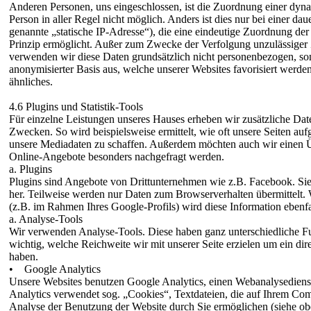
Anderen Personen, uns eingeschlossen, ist die Zuordnung einer dyn
Person in aller Regel nicht möglich. Anders ist dies nur bei einer da
genannte „statische IP-Adresse“), die eine eindeutige Zuordnung de
Prinzip ermöglicht. Außer zum Zwecke der Verfolgung unzulässiger Z
verwenden wir diese Daten grundsätzlich nicht personenbezogen, son
anonymisierter Basis aus, welche unserer Websites favorisiert werden
ähnliches.
4.6 Plugins und Statistik-Tools
Für einzelne Leistungen unseres Hauses erheben wir zusätzliche Daten
Zwecken. So wird beispielsweise ermittelt, wie oft unsere Seiten a
unsere Mediadaten zu schaffen. Außerdem möchten auch wir einen Üb
Online-Angebote besonders nachgefragt werden.
a. Plugins
Plugins sind Angebote von Drittunternehmen wie z.B. Facebook. Sie
her. Teilweise werden nur Daten zum Browserverhalten übermittelt.
(z.B. im Rahmen Ihres Google-Profils) wird diese Information ebenfa
a. Analyse-Tools
Wir verwenden Analyse-Tools. Diese haben ganz unterschiedliche Fun
wichtig, welche Reichweite wir mit unserer Seite erzielen um ein dir
haben.
• Google Analytics
Unsere Websites benutzen Google Analytics, einen Webanalysediens
Analytics verwendet sog. „Cookies“, Textdateien, die auf Ihrem Com
Analyse der Benutzung der Website durch Sie ermöglichen (siehe ob