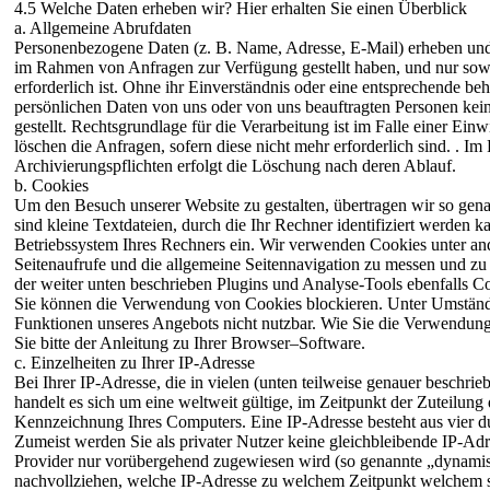
4.5 Welche Daten erheben wir? Hier erhalten Sie einen Überblick
a. Allgemeine Abrufdaten
Personenbezogene Daten (z. B. Name, Adresse, E-Mail) erheben und 
im Rahmen von Anfragen zur Verfügung gestellt haben, und nur sowe
erforderlich ist. Ohne ihr Einverständnis oder eine entsprechende b
persönlichen Daten von uns oder von uns beauftragten Personen kei
gestellt. Rechtsgrundlage für die Verarbeitung ist im Falle einer Ein
löschen die Anfragen, sofern diese nicht mehr erforderlich sind. . Im 
Archivierungspflichten erfolgt die Löschung nach deren Ablauf.
b. Cookies
Um den Besuch unserer Website zu gestalten, übertragen wir so gen
sind kleine Textdateien, durch die Ihr Rechner identifiziert werden ka
Betriebssystem Ihres Rechners ein. Wir verwenden Cookies unter an
Seitenaufrufe und die allgemeine Seitennavigation zu messen und zu
der weiter unten beschrieben Plugins und Analyse-Tools ebenfalls C
Sie können die Verwendung von Cookies blockieren. Unter Umstände
Funktionen unseres Angebots nicht nutzbar. Wie Sie die Verwendun
Sie bitte der Anleitung zu Ihrer Browser–Software.
c. Einzelheiten zu Ihrer IP-Adresse
Bei Ihrer IP-Adresse, die in vielen (unten teilweise genauer beschrie
handelt es sich um eine weltweit gültige, im Zeitpunkt der Zuteilung 
Kennzeichnung Ihres Computers. Eine IP-Adresse besteht aus vier du
Zumeist werden Sie als privater Nutzer keine gleichbleibende IP-Ad
Provider nur vorübergehend zugewiesen wird (so genannte „dynamis
nachvollziehen, welche IP‐Adresse zu welchem Zeitpunkt welchem 